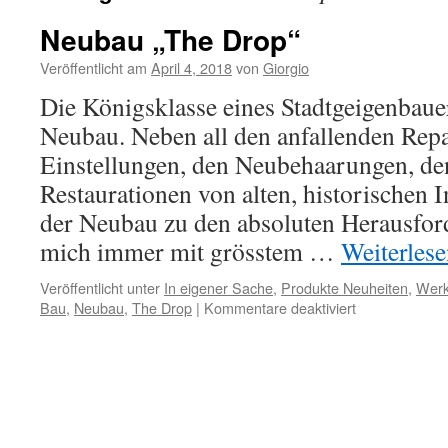
Neubau „The Drop“
Veröffentlicht am
April 4, 2018
von
Giorgio
Die Königsklasse eines Stadtgeigenbauer
Neubau. Neben all den anfallenden Rep
Einstellungen, den Neubehaarungen, d
Restaurationen von alten, historischen 
der Neubau zu den absoluten Herausfor
mich immer mit grösstem …
Weiterles
Veröffentlicht unter
In eigener Sache
,
Produkte Neuheiten
,
Werk
für
Bau
,
Neubau
,
The Drop
|
Kommentare deaktiviert
Neubau
„The
Drop“