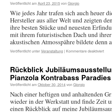
Nachlese
Veröffentlicht am
April 23, 2015
von
Giorgio
!
Wie jedes Jahr trafen sich auch heuer 
Hersteller aus aller Welt und zeigten d
ihre besten Stücke und neuesten Erfindu
mit ihrem futuristischen Dach und ihr
akustischen Atmosspähre bildete denn
für
Veröffentlicht unter
Veranstaltung
|
Kommentare deaktiviert
Inter
Musi
Frank
Rückblick Jubiläumsausstellu
2015
Pianzola Kontrabass Paradies
Veröffentlicht am
Oktober 30, 2014
von
Giorgio
Nach einer heftigen und anhaltenden Gr
wieder in der Werkstatt und finde Zeit
einen Rückblick auf meine Jubiläumsaus