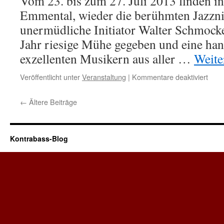
Vom 23. bis zum 27. Juli 2013 finden i
Emmental, wieder die berühmten Jazznig
unermüdliche Initiator Walter Schmocke
Jahr riesige Mühe gegeben und eine ha
exzellenten Musikern aus aller …
Weite
für
Veröffentlicht unter
Veranstaltung
|
Kommentare deaktiviert
Lang
Jazz
←
Ältere Beiträge
Nigh
2013
Kontrabass-Blog