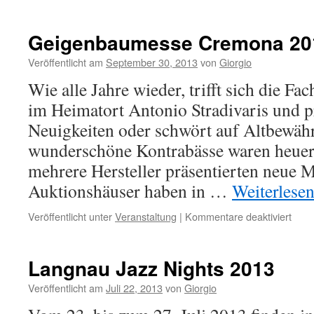
Jubi
30
Jahr
Geigenbaumesse Cremona 20
Pian
Kont
Veröffentlicht am
September 30, 2013
von
Giorgio
Para
Wie alle Jahre wieder, trifft sich die F
im Heimatort Antonio Stradivaris und pr
Neuigkeiten oder schwört auf Altbewähr
wunderschöne Kontrabässe waren heuer 
mehrere Hersteller präsentierten neue 
Auktionshäuser haben in …
Weiterlese
für
Veröffentlicht unter
Veranstaltung
|
Kommentare deaktiviert
Geig
Cre
2013
Langnau Jazz Nights 2013
Veröffentlicht am
Juli 22, 2013
von
Giorgio