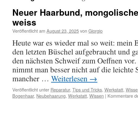
Neuer Haarbund, mongolische
weiss
Veröffentlicht am
August 23, 2025
von
Giorgio
Heute war es wieder mal so weit: mein 
den letzten Büschel aufgebraucht und gan
den nächsten Schweif zum Oeffnen vor. 
nimmt man besser nicht auf die leichte 
mancher …
Weiterlesen
→
Veröffentlicht unter
Reparatur
,
Tips und Tricks
,
Werkstatt
,
Wisse
Bogenhaar
,
Neubehaarung
,
Werkstatt
,
Wissen
|
Kommentare dea