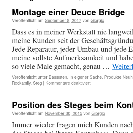
Montage einer Deuce Bridge
Veröffentlicht am
September 8, 2017
von
Giorgio
Dass es in meiner Werkstatt nie langwei
meine Kunden seit der Geschäftsgründu
Jede Reparatur, jeder Umbau und jede E
meine vollste Aufmerksamkeit und habe 
so viele Male gemacht, genau …
Weiter
Veröffentlicht unter
Bassisten
,
In eigener Sache
,
Produkte Neuh
für
Rockabilly
,
Steg
|
Kommentare deaktiviert
Montage
einer
Deuce
Position des Steges beim Kon
Bridge
Veröffentlicht am
November 30, 2015
von
Giorgio
Immer wieder fragen mich Kunden nach