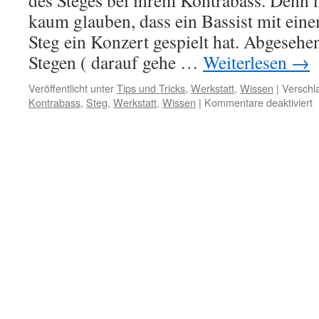
des Steges bei ihrem Kontrabass. Den
kaum glauben, dass ein Bassist mit ein
Steg ein Konzert gespielt hat. Abgeseh
Stegen ( darauf gehe …
Weiterlesen
→
Veröffentlicht unter
Tips und Tricks
,
Werkstatt
,
Wissen
|
Verschl
f
Kontrabass
,
Steg
,
Werkstatt
,
Wissen
|
Kommentare deaktiviert
P
d
S
b
K