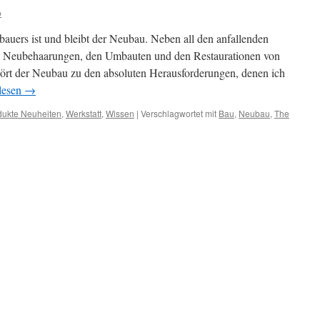
o
bauers ist und bleibt der Neubau. Neben all den anfallenden
en Neubehaarungen, den Umbauten und den Restaurationen von
ehört der Neubau zu den absoluten Herausforderungen, denen ich
lesen
→
dukte Neuheiten
,
Werkstatt
,
Wissen
|
Verschlagwortet mit
Bau
,
Neubau
,
The