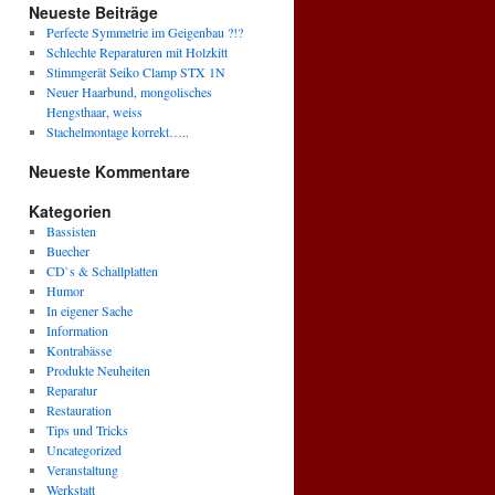
Neueste Beiträge
Perfecte Symmetrie im Geigenbau ?!?
Schlechte Reparaturen mit Holzkitt
Stimmgerät Seiko Clamp STX 1N
Neuer Haarbund, mongolisches
Hengsthaar, weiss
Stachelmontage korrekt…..
Neueste Kommentare
Kategorien
Bassisten
Buecher
CD`s & Schallplatten
Humor
In eigener Sache
Information
Kontrabässe
Produkte Neuheiten
Reparatur
Restauration
Tips und Tricks
Uncategorized
Veranstaltung
Werkstatt