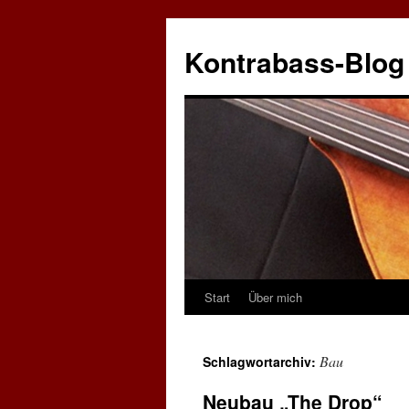
Zum
Inhalt
Kontrabass-Blog
springen
Start
Über mich
Bau
Schlagwortarchiv:
Neubau „The Drop“