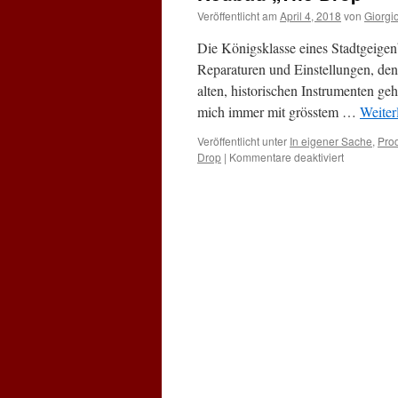
Veröffentlicht am
April 4, 2018
von
Giorgi
Die Königsklasse eines Stadtgeigen
Reparaturen und Einstellungen, d
alten, historischen Instrumenten g
mich immer mit grösstem …
Weiter
Veröffentlicht unter
In eigener Sache
,
Pro
für
Drop
|
Kommentare deaktiviert
Neubau
„The
Drop“