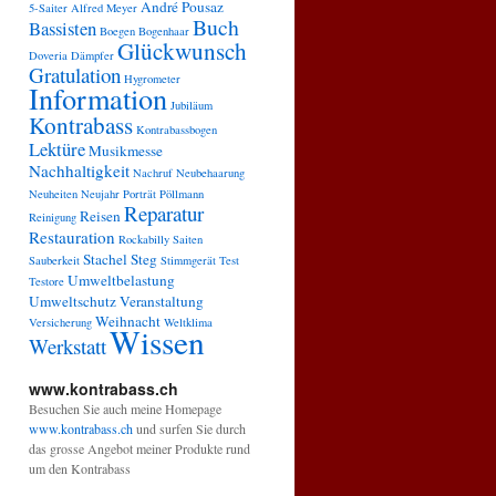
André Pousaz
5-Saiter
Alfred Meyer
Buch
Bassisten
Boegen
Bogenhaar
Glückwunsch
Doveria
Dämpfer
Gratulation
Hygrometer
Information
Jubiläum
Kontrabass
Kontrabassbogen
Lektüre
Musikmesse
Nachhaltigkeit
Nachruf
Neubehaarung
Neuheiten
Neujahr
Porträt
Pöllmann
Reparatur
Reisen
Reinigung
Restauration
Rockabilly
Saiten
Stachel
Steg
Sauberkeit
Stimmgerät
Test
Umweltbelastung
Testore
Umweltschutz
Veranstaltung
Weihnacht
Versicherung
Weltklima
Wissen
Werkstatt
www.kontrabass.ch
Besuchen Sie auch meine Homepage
www.kontrabass.ch
und surfen Sie durch
das grosse Angebot meiner Produkte rund
um den Kontrabass