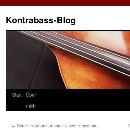
Zum
Inhalt
Kontrabass-Blog
springen
Start
Über
mich
←
Neuer Haarbund, mongolisches Hengsthaar,