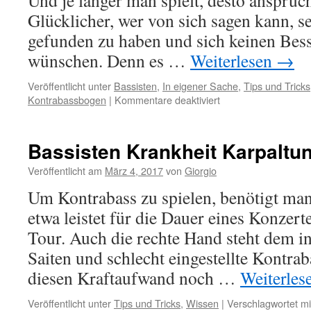
Und je länger man spielt, desto anspruc
Glücklicher, wer von sich sagen kann, 
gefunden zu haben und sich keinen Bes
wünschen. Denn es …
Weiterlesen
→
Veröffentlicht unter
Bassisten
,
In eigener Sache
,
Tips und Tricks
für
Kontrabassbogen
|
Kommentare deaktiviert
Wie
findet
man
Bassisten Krankheit Karpaltu
den
richtigen
Veröffentlicht am
März 4, 2017
von
Giorgio
Bogen
Um Kontrabass zu spielen, benötigt man
!?!?
etwa leistet für die Dauer eines Konzert
Tour. Auch die rechte Hand steht dem in
Saiten und schlecht eingestellte Kontrab
diesen Kraftaufwand noch …
Weiterles
Veröffentlicht unter
Tips und Tricks
,
Wissen
|
Verschlagwortet mi