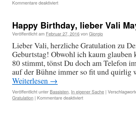
für
Kommentare deaktiviert
Bassisten
Krankheit
Karpaltunnel
Happy Birthday, lieber Vali Ma
Syndrom
?!
Veröffentlicht am
Februar 27, 2016
von
Giorgio
Lieber Vali, herzliche Gratulation zu D
Geburtstag! Obwohl ich kaum glauben k
80 stimmt, tönst Du doch am Telefon im
auf der Bühne immer so fit und quirlig
Weiterlesen
→
Veröffentlicht unter
Bassisten
,
In eigener Sache
|
Verschlagworte
für
Gratulation
|
Kommentare deaktiviert
Happy
Birthday,
lieber
Vali
Mayer
!