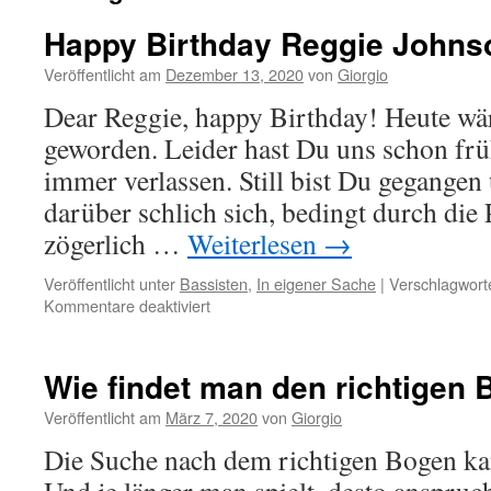
Happy Birthday Reggie Johns
Veröffentlicht am
Dezember 13, 2020
von
Giorgio
Dear Reggie, happy Birthday! Heute wärs
geworden. Leider hast Du uns schon frü
immer verlassen. Still bist Du gegangen
darüber schlich sich, bedingt durch die
zögerlich …
Weiterlesen
→
Veröffentlicht unter
Bassisten
,
In eigener Sache
|
Verschlagworte
für
Kommentare deaktiviert
Happy
Birthday
Reggie
Wie findet man den richtigen 
Johnson
Veröffentlicht am
März 7, 2020
von
Giorgio
Die Suche nach dem richtigen Bogen ka