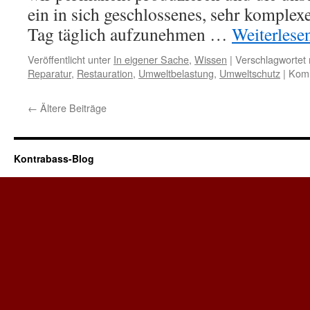
ein in sich geschlossenes, sehr komplex
Tag täglich aufzunehmen …
Weiterlese
Veröffentlicht unter
In eigener Sache
,
Wissen
|
Verschlagwortet 
Reparatur
,
Restauration
,
Umweltbelastung
,
Umweltschutz
|
Komm
←
Ältere Beiträge
Kontrabass-Blog