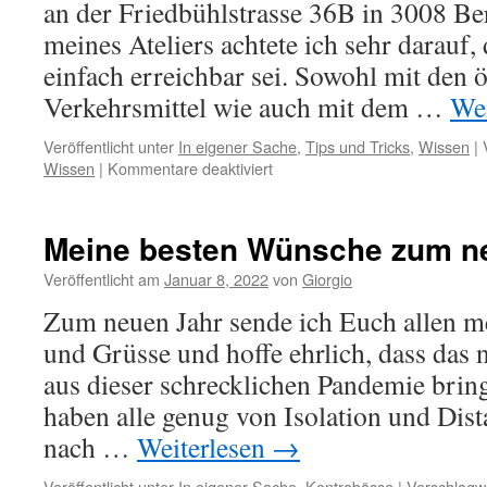
an der Friedbühlstrasse 36B in 3008 Be
meines Ateliers achtete ich sehr darauf,
einfach erreichbar sei. Sowohl mit den ö
Verkehrsmittel wie auch mit dem …
Wei
Veröffentlicht unter
In eigener Sache
,
Tips und Tricks
,
Wissen
|
für
Wissen
|
Kommentare deaktiviert
So
leicht
finden
Meine besten Wünsche zum ne
Sie
mein
Veröffentlicht am
Januar 8, 2022
von
Giorgio
Kontrabass
Zum neuen Jahr sende ich Euch allen 
Paradies
in
und Grüsse und hoffe ehrlich, dass das
Bern
aus dieser schrecklichen Pandemie bring
haben alle genug von Isolation und Dis
nach …
Weiterlesen
→
Veröffentlicht unter
In eigener Sache
,
Kontrabässe
|
Verschlagwo