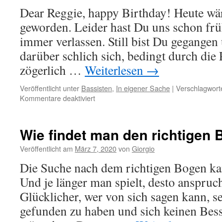
Ochsner“
Dear Reggie, happy Birthday! Heute wärs
geworden. Leider hast Du uns schon frü
immer verlassen. Still bist Du gegangen
darüber schlich sich, bedingt durch die
zögerlich …
Weiterlesen
→
Veröffentlicht unter
Bassisten
,
In eigener Sache
|
Verschlagworte
für
Kommentare deaktiviert
Happy
Birthday
Reggie
Wie findet man den richtigen 
Johnson
Veröffentlicht am
März 7, 2020
von
Giorgio
Die Suche nach dem richtigen Bogen ka
Und je länger man spielt, desto anspruc
Glücklicher, wer von sich sagen kann, 
gefunden zu haben und sich keinen Bes