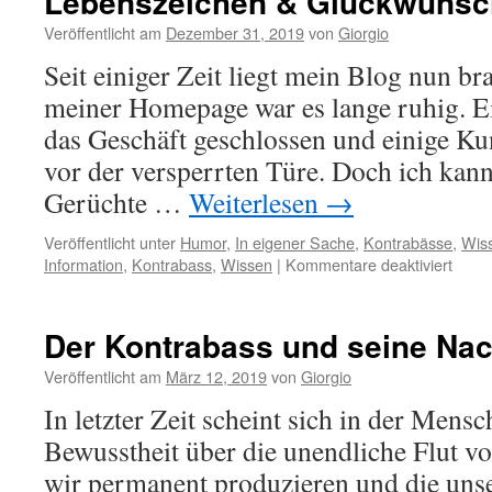
Lebenszeichen & Glückwünsc
Veröffentlicht am
Dezember 31, 2019
von
Giorgio
Seit einiger Zeit liegt mein Blog nun b
meiner Homepage war es lange ruhig. Ei
das Geschäft geschlossen und einige Ku
vor der versperrten Türe. Doch ich kan
Gerüchte …
Weiterlesen
→
Veröffentlicht unter
Humor
,
In eigener Sache
,
Kontrabässe
,
Wis
für
Information
,
Kontrabass
,
Wissen
|
Kommentare deaktiviert
Leben
&
Glüc
Der Kontrabass und seine Nac
Veröffentlicht am
März 12, 2019
von
Giorgio
In letzter Zeit scheint sich in der Mensc
Bewusstheit über die unendliche Flut vo
wir permanent produzieren und die uns