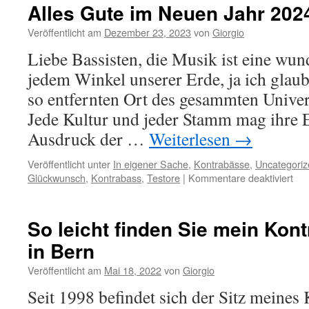
Jahre
Alles Gute im Neuen Jahr 202
Kontrabass
Paradies
Veröffentlicht am
Dezember 23, 2023
von
Giorgio
Pianzola
Liebe Bassisten, die Musik ist eine wun
jedem Winkel unserer Erde, ja ich glaub
so entfernten Ort des gesammten Unive
Jede Kultur und jeder Stamm mag ihre 
Ausdruck der …
Weiterlesen
→
Veröffentlicht unter
In eigener Sache
,
Kontrabässe
,
Uncategoriz
für
Glückwunsch
,
Kontrabass
,
Testore
|
Kommentare deaktiviert
All
Gut
im
So leicht finden Sie mein Kon
Ne
in Bern
Jah
202
Veröffentlicht am
Mai 18, 2022
von
Giorgio
Seit 1998 befindet sich der Sitz meines