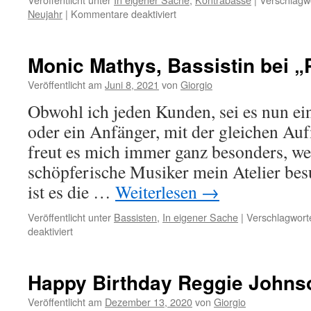
für
Neujahr
|
Kommentare deaktiviert
Meine
besten
Wünsche
Monic Mathys, Bassistin bei 
zum
neuen
Veröffentlicht am
Juni 8, 2021
von
Giorgio
Jahr
Obwohl ich jeden Kunden, sei es nun ei
2022
!
oder ein Anfänger, mit der gleichen Au
freut es mich immer ganz besonders, wen
schöpferische Musiker mein Atelier besu
ist es die …
Weiterlesen
→
Veröffentlicht unter
Bassisten
,
In eigener Sache
|
Verschlagworte
für
deaktiviert
Monic
Mathys,
Bassistin
Happy Birthday Reggie Johns
bei
„Patent
Veröffentlicht am
Dezember 13, 2020
von
Giorgio