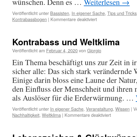
wünschen. Denn es …
Weiterlesen
→
Veröffentlicht unter
Bassisten
,
In eigener Sache
,
Tips und Tricks
für
Kontrabassbogen
|
Kommentare deaktiviert
Wie
findet
man
Kontrabass und Weltklima
den
richtigen
Veröffentlicht am
Februar 4, 2020
von
Giorgio
Bogen
Ein Thema beschäftigt uns zur Zeit in i
!?!?
sicher alle: Das sich stark verändernde
Einige darin bloss eine Laune der Natur
den Einfluss der Menschheit und ihren 
als Auslöser für die Erderwärmung. …
Veröffentlicht unter
In eigener Sache
,
Veranstaltung
,
Wissen
|
V
für
Nachhaltigkeit
,
Weltklima
|
Kommentare deaktiviert
Kontrabass
und
Weltklima