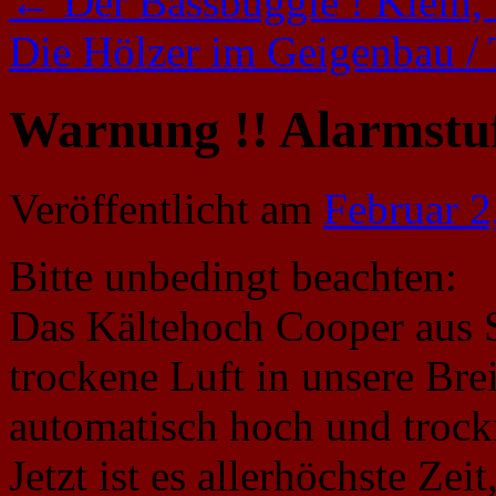
←
Der Bassbuggie ! Klein, f
Die Hölzer im Geigenbau /
Warnung !! Alarmstuf
Veröffentlicht am
Februar 2
Bitte unbedingt beachten:
Das Kältehoch Cooper aus Si
trockene Luft in unsere Br
automatisch hoch und trockn
Jetzt ist es allerhöchste Ze