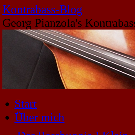
Zum
Kontrabass-Blog
Inhalt
springen
Georg Pianzola's Kontrabas
Start
Über mich