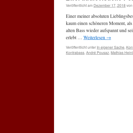
Veröffentlicht am
Dezember 17, 2018
von
Einer meiner absoluten Lieblingsbes
kaum einen schöneren Moment, als 
alten Bass wieder aufspannt und se
erlebt …
Weiterlesen
→
Veröffentlicht unter
In eigener Sache
,
Kon
Kontrabass
,
André Pousaz
,
Mathias Hein