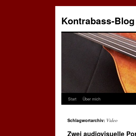
Zum
Inhalt
Kontrabass-Blog
springen
Start
Über mich
Video
Schlagwortarchiv:
Zwei audiovisuelle Por