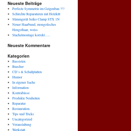
Neueste Beiträge
Perfecte Symmetrie im Geigenbau ?!?
Schlechte Reparaturen mit Holzkitt
Stimmgerät Seiko Clamp STX 1N
Neuer Haarbund, mongolisches
Hengsthaar, weiss
Stachelmontage korrekt…..
Neueste Kommentare
Kategorien
Bassisten
Buecher
CD`s & Schallplatten
Humor
In eigener Sache
Information
Kontrabässe
Produkte Neuheiten
Reparatur
Restauration
Tips und Tricks
Uncategorized
Veranstaltung
Werkstatt