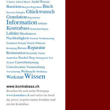
André Pousaz
5-Saiter
Alfred Meyer
Buch
Bassisten
Boegen
Bogenhaar
Glückwunsch
Doveria
Dämpfer
Gratulation
Hygrometer
Information
Jubiläum
Kontrabass
Kontrabassbogen
Lektüre
Musikmesse
Nachhaltigkeit
Nachruf
Neubehaarung
Neuheiten
Neujahr
Porträt
Pöllmann
Reparatur
Reisen
Reinigung
Restauration
Rockabilly
Saiten
Stachel
Steg
Sauberkeit
Stimmgerät
Test
Umweltbelastung
Testore
Umweltschutz
Veranstaltung
Weihnacht
Versicherung
Weltklima
Wissen
Werkstatt
www.kontrabass.ch
Besuchen Sie auch meine Homepage
www.kontrabass.ch
und surfen Sie durch
das grosse Angebot meiner Produkte rund
um den Kontrabass