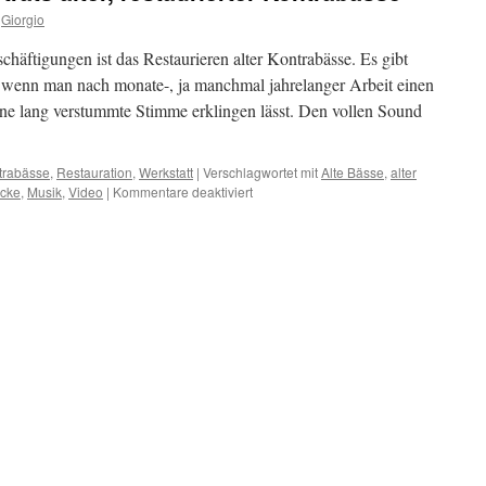
Giorgio
chäftigungen ist das Restaurieren alter Kontrabässe. Es gibt
wenn man nach monate-, ja manchmal jahrelanger Arbeit einen
ine lang verstummte Stimme erklingen lässt. Den vollen Sound
trabässe
,
Restauration
,
Werkstatt
|
Verschlagwortet mit
Alte Bässe
,
alter
für
icke
,
Musik
,
Video
|
Kommentare deaktiviert
Zwei
audiovisuelle
Porträts
alter,
restaurierter
Kontrabässe