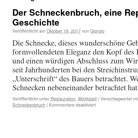
Der Schneckenbruch, eine Re
Geschichte
Veröffentlicht am
Oktober 18, 2017
von
Giorgio
Die Schnecke, dieses wunderschöne Gebi
formvollendeten Eleganz den Kopf des 
und einen würdigen Abschluss zum Wirb
seit Jahrhunderten bei den Streichinstr
„Unterschrift“ des Bauers betrachtet. 
Schnecken nebeneinander betrachtet ha
Veröffentlicht unter
Restauration
,
Werkstatt
|
Verschlagwortet mi
für
Schneckenbruch
|
Kommentare deaktiviert
Der
Schneckenbruch,
eine
Reparatur
Geschichte