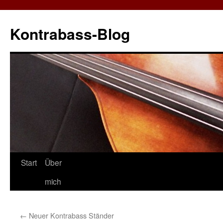
Zum
Inhalt
Kontrabass-Blog
springen
Start
Über
mich
←
Neuer Kontrabass Ständer