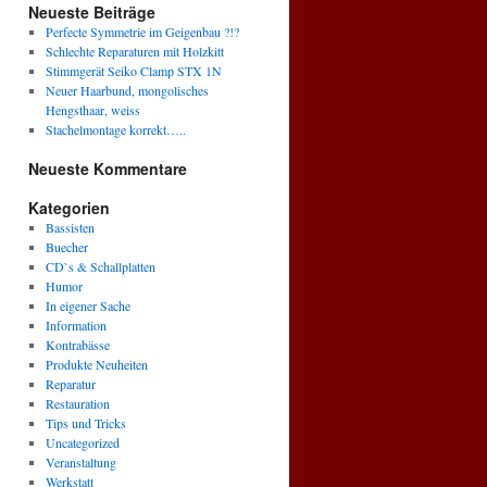
Neueste Beiträge
Perfecte Symmetrie im Geigenbau ?!?
Schlechte Reparaturen mit Holzkitt
Stimmgerät Seiko Clamp STX 1N
Neuer Haarbund, mongolisches
Hengsthaar, weiss
Stachelmontage korrekt…..
Neueste Kommentare
Kategorien
Bassisten
Buecher
CD`s & Schallplatten
Humor
In eigener Sache
Information
Kontrabässe
Produkte Neuheiten
Reparatur
Restauration
Tips und Tricks
Uncategorized
Veranstaltung
Werkstatt