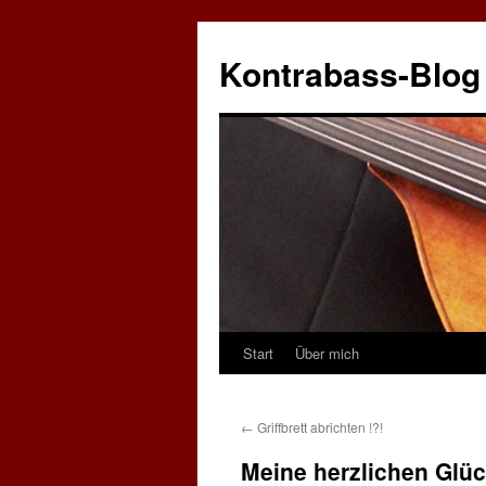
Zum
Inhalt
Kontrabass-Blog
springen
Start
Über mich
←
Griffbrett abrichten !?!
Meine herzlichen Glüc