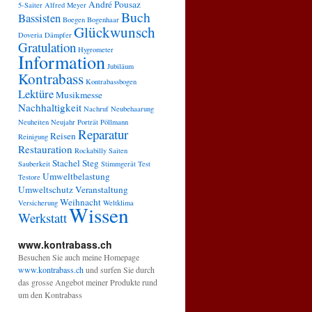
André Pousaz
5-Saiter
Alfred Meyer
Buch
Bassisten
Boegen
Bogenhaar
Glückwunsch
Doveria
Dämpfer
Gratulation
Hygrometer
Information
Jubiläum
Kontrabass
Kontrabassbogen
Lektüre
Musikmesse
Nachhaltigkeit
Nachruf
Neubehaarung
Neuheiten
Neujahr
Porträt
Pöllmann
Reparatur
Reisen
Reinigung
Restauration
Rockabilly
Saiten
Stachel
Steg
Sauberkeit
Stimmgerät
Test
Umweltbelastung
Testore
Umweltschutz
Veranstaltung
Weihnacht
Versicherung
Weltklima
Wissen
Werkstatt
www.kontrabass.ch
Besuchen Sie auch meine Homepage
www.kontrabass.ch
und surfen Sie durch
das grosse Angebot meiner Produkte rund
um den Kontrabass