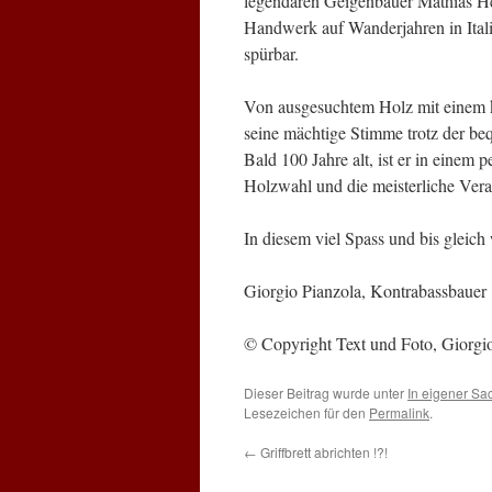
legendären Geigenbauer Mathias Hei
Handwerk auf Wanderjahren in Italie
spürbar.
Von ausgesuchtem Holz mit einem k
seine mächtige Stimme trotz der be
Bald 100 Jahre alt, ist er in einem 
Holzwahl und die meisterliche Verar
In diesem viel Spass und bis gleic
Giorgio Pianzola, Kontrabassbauer
© Copyright Text und Foto, Giorgi
Dieser Beitrag wurde unter
In eigener Sa
Lesezeichen für den
Permalink
.
←
Griffbrett abrichten !?!