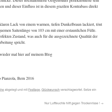
nicke. Dieser hochtalentierte Geigenbauer perfektionierte sein
n und dieser Einfluss ist in diesem grazilen Kontrabass direkt
laren Lack von einem warmen, tiefen Dunkelbraun lackiert, tönt
quemen Saitenlänge von 103 cm mit einer erstaunlichen Fülle.
perfekten Zustand, was auch für die ausgezeichnete Qualität der
beitung spricht.
h wieder mal hier auf meinem Blog
o Pianzola, Bern 2016
che
abgelegt und mit
Festtage
,
Glückwunsch
verschlagwortet. Setze ein
Nur Luftfeuchte hilft gegen Trockenrisse !
→