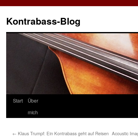
Zum
Inhalt
Kontrabass-Blog
springen
Start
Über
mich
←
Klaus Trumpf: Ein Kontrabass geht auf Reisen
Acoustic Ima