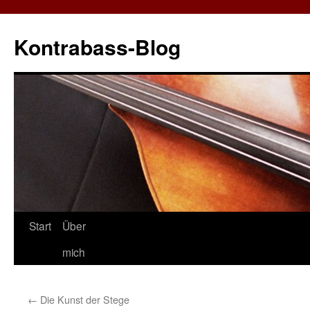
Zum
Inhalt
Kontrabass-Blog
springen
Start
Über
mich
←
Die Kunst der Stege