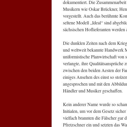
dokumentiert. Die Zusammenarbeit
Musikern wie Oskar Brückner, Henr
vorgestellt. Auch das berühmte Ko
seltene Modell „Ideal“ sind abgebild
sächsischen Hoflieferanten werden a
Die dunklen Zeiten nach dem Krieg
und weltweit bekannte Handwerk Ma
uniformistische Planwirtschaft von 
verlangte, ihre Qualitätsansprüche 
zwischen den beiden Aesten der Fami
einiges Ansehen des einst so stolz
angesprochen und mit den Abbildun
Händler und Musiker geschaffen.
Kein anderer Name wurde so scham
Initialen, um vor dem Gesetz sicher
vielfach brannten die Fälscher gar 
Pfretzschner ein und setzten das W