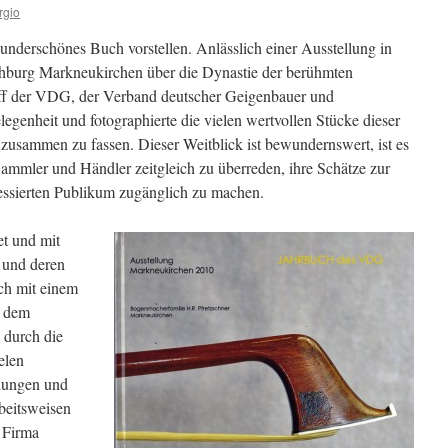
rgio
nderschönes Buch vorstellen. Anlässlich einer Ausstellung in
chburg Markneukirchen über die Dynastie der berühmten
iff der VDG, der Verband deutscher Geigenbauer und
egenheit und fotographierte die vielen wertvollen Stücke dieser
zusammen zu fassen. Dieser Weitblick ist bewundernswert, ist es
mmler und Händler zeitgleich zu überreden, ihre Schätze zur
essierten Publikum zugänglich zu machen.
et
und mit
 und deren
uch mit einem
, dem
 durch die
elen
dungen und
beitsweisen
 Firma