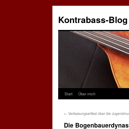
Zum
Inhalt
Kontrabass-Blog
springen
Start
Über mich
←
Verfassungsartikel über die Jugendmu
Die Bogenbauerdynast