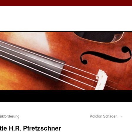
sikförderung
Kolofon Schäden
→
ie H.R. Pfretzschner