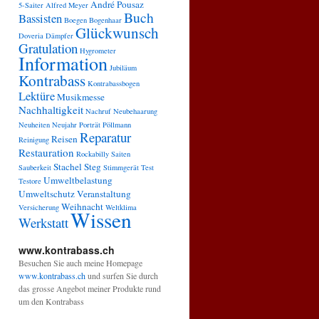
André Pousaz
5-Saiter
Alfred Meyer
Buch
Bassisten
Boegen
Bogenhaar
Glückwunsch
Doveria
Dämpfer
Gratulation
Hygrometer
Information
Jubiläum
Kontrabass
Kontrabassbogen
Lektüre
Musikmesse
Nachhaltigkeit
Nachruf
Neubehaarung
Neuheiten
Neujahr
Porträt
Pöllmann
Reparatur
Reisen
Reinigung
Restauration
Rockabilly
Saiten
Stachel
Steg
Sauberkeit
Stimmgerät
Test
Umweltbelastung
Testore
Umweltschutz
Veranstaltung
Weihnacht
Versicherung
Weltklima
Wissen
Werkstatt
www.kontrabass.ch
Besuchen Sie auch meine Homepage
www.kontrabass.ch
und surfen Sie durch
das grosse Angebot meiner Produkte rund
um den Kontrabass