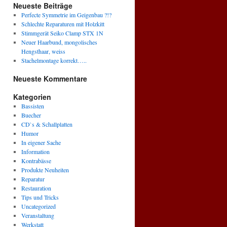
Neueste Beiträge
Perfecte Symmetrie im Geigenbau ?!?
Schlechte Reparaturen mit Holzkitt
Stimmgerät Seiko Clamp STX 1N
Neuer Haarbund, mongolisches
Hengsthaar, weiss
Stachelmontage korrekt…..
Neueste Kommentare
Kategorien
Bassisten
Buecher
CD`s & Schallplatten
Humor
In eigener Sache
Information
Kontrabässe
Produkte Neuheiten
Reparatur
Restauration
Tips und Tricks
Uncategorized
Veranstaltung
Werkstatt