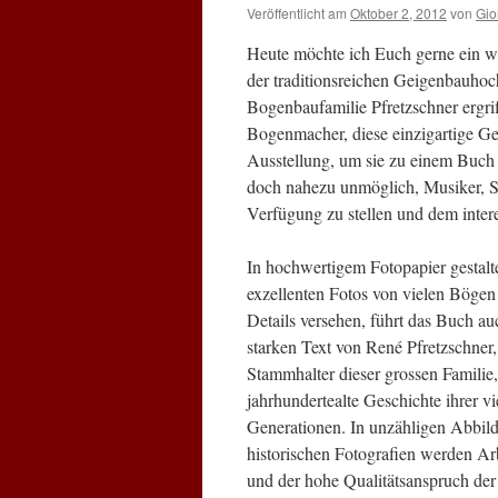
Veröffentlicht am
Oktober 2, 2012
von
Gio
Heute möchte ich Euch gerne ein wu
der traditionsreichen Geigenbauho
Bogenbaufamilie Pfretzschner ergr
Bogenmacher, diese einzigartige Gel
Ausstellung, um sie zu einem Buch 
doch nahezu unmöglich, Musiker, Sa
Verfügung zu stellen und dem inter
In hochwertigem Fotopapier gestalt
exzellenten Fotos von vielen Bögen
Details versehen, führt das Buch a
starken Text von René Pfretzschner
Stammhalter dieser grossen Familie,
jahrhundertealte Geschichte ihrer vi
Generationen. In unzähligen Abbil
historischen Fotografien werden Ar
und der hohe Qualitätsanspruch der