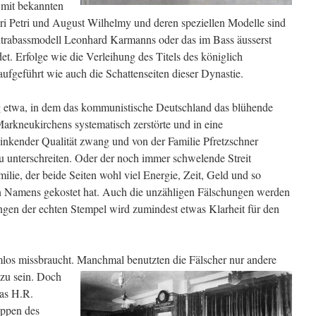
 mit bekannten
i Petri und August Wilhelmy und deren speziellen Modelle sind
ntrabassmodell Leonhard Karmanns oder das im Bass äusserst
et. Erfolge wie die Verleihung des Titels des königlich
ufgeführt wie auch die Schattenseiten dieser Dynastie.
 etwa, in dem das kommunistische Deutschland das blühende
rkneukirchens systematisch zerstörte und in eine
sinkender Qualität zwang und von der Familie Pfretzschner
zu unterschreiten. Oder der noch immer schwelende Streit
lie, der beide Seiten wohl viel Energie, Zeit, Geld und so
en Namens gekostet hat. Auch die unzähligen Fälschungen werden
gen der echten Stempel wird zumindest etwas Klarheit für den
los missbraucht.
Manchmal benutzten die Fälscher nur andere
 zu sein. Doch
das H.R.
appen des