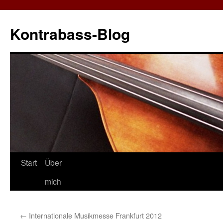
Zum
Inhalt
Kontrabass-Blog
springen
Start
Über
mich
←
Internationale Musikmesse Frankfurt 2012